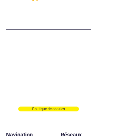
Contact
sud.mobidis@orange.fr
Tél :
04 68 96 51 44
9001 Route d'Eus
Espace Gibraltar
66500 PRADES
France
Politique de cookies
Navigation
Réseaux