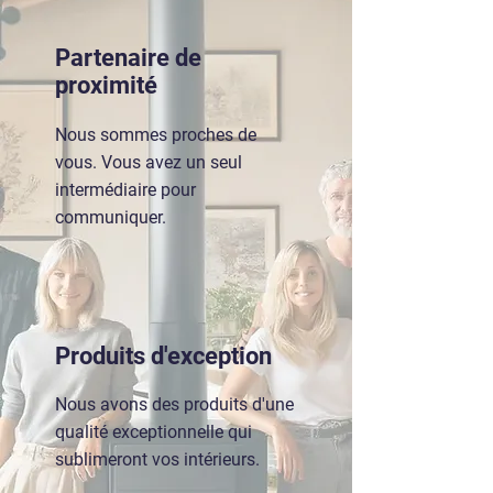
Partenaire de
proximité
Nous sommes proches de
vous. Vous avez un seul
intermédiaire pour
communiquer.
Produits d'exception
Nous avons des produits d'une
qualité exceptionnelle qui
sublimeront vos intérieurs.