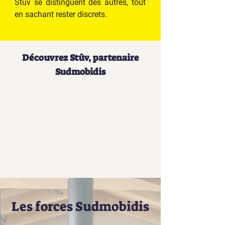
Stûv se distinguent des autres, tout
en sachant rester discrets.
Découvrez Stûv, partenaire
Sudmobidis
Les forces Sudmobidis