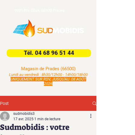
9001 Rte d'Eus, 66500 Prades
Tél. 04 68 96 51 44
Magasin de Prades (66500)
Lundi au vendredi : 8h30/12h00 - 14h00/18h00
UNIQUEMENT SUR RDV, JUSQU'AU 08 AOÛT
2026
Post
sudmobidis3
17 avr. 2025
1 min de lecture
Sudmobidis : votre