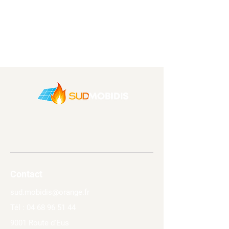
Chauffages bois,
climatisations, cuisines et
panneaux solaires
Contact
sud.mobidis@orange.fr
Tél :
04 68 96 51 44
9001 Route d'Eus